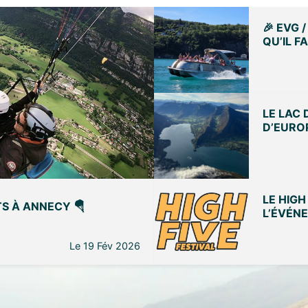
🎉 EVG 
QU’IL F
LE LAC 
D’EURO
LE HIGH
S À ANNECY 🪂
L’ÉVÉN
Le 19 Fév 2026