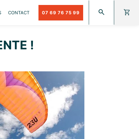
S
CONTACT
07 69 76 75 99
NTE !