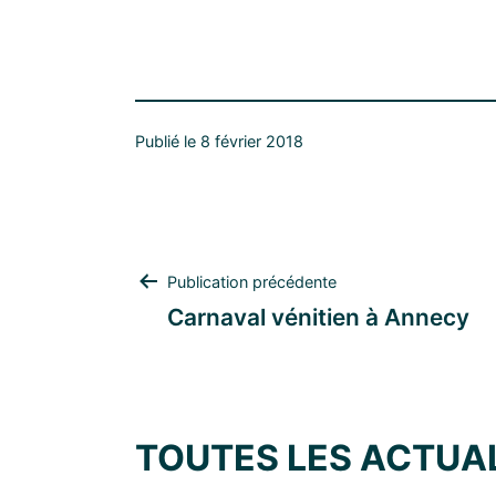
Publié le 8 février 2018
NAVIGATION
Publication précédente
Carnaval vénitien à Annecy
DE
L’ARTICLE
TOUTES LES ACTUA