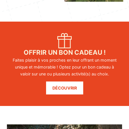
OFFRIR UN BON CADEAU !
Faites plaisir à vos proches en leur offrant un moment
unique et mémorable ! Optez pour un bon cadeau à
valoir sur une ou plusieurs activité(s) au choix.
DÉCOUVRIR