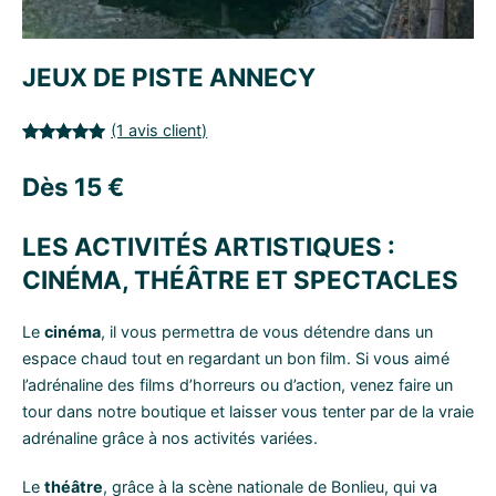
JEUX DE PISTE ANNECY
(1 avis client)
Noté
1
5.00
Dès
15
€
sur 5
basé sur
notation
LES ACTIVITÉS ARTISTIQUES :
client
CINÉMA, THÉÂTRE ET SPECTACLES
Le
cinéma
, il vous permettra de vous détendre dans un
espace chaud tout en regardant un bon film. Si vous aimé
l’adrénaline des films d’horreurs ou d’action, venez faire un
tour dans notre boutique et laisser vous tenter par de la vraie
adrénaline grâce à nos activités variées.
Le
théâtre
, grâce à la scène nationale de Bonlieu, qui va